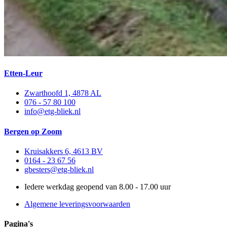
Etten-Leur
Zwarthoofd 1, 4878 AL
076 - 57 80 100
info@etg-bliek.nl
Bergen op Zoom
Kruisakkers 6, 4613 BV
0164 - 23 67 56
gbesters@etg-bliek.nl
Iedere werkdag geopend van 8.00 - 17.00 uur
Algemene leveringsvoorwaarden
Pagina's