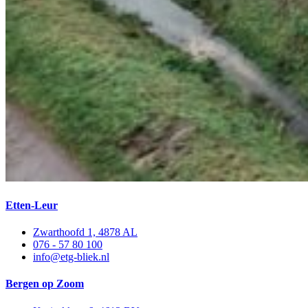
Etten-Leur
Zwarthoofd 1, 4878 AL
076 - 57 80 100
info@etg-bliek.nl
Bergen op Zoom