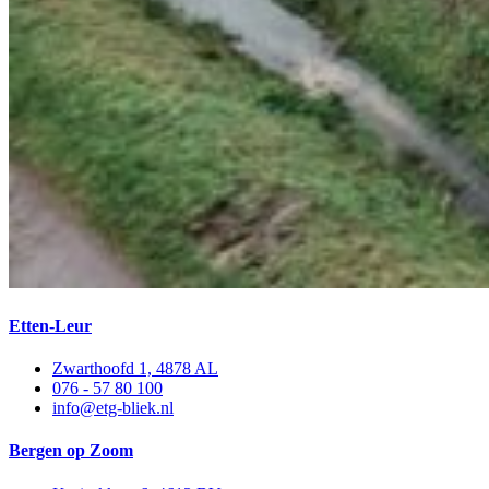
Etten-Leur
Zwarthoofd 1, 4878 AL
076 - 57 80 100
info@etg-bliek.nl
Bergen op Zoom